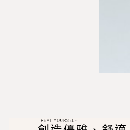
TREAT YOURSELF
創造優雅、舒適